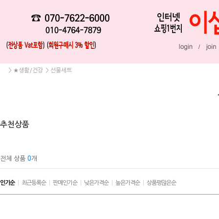
>
★생활/건강
>
선물세트
추천상품
전체 상품
0
개
인기순
|
최근등록순
|
판매인기순
|
낮은가격순
|
높은가격순
|
상품평많은순