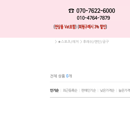
>
★스포츠/레저
>
후레쉬/랜턴/공구
전체 상품
0
개
인기순
|
최근등록순
|
판매인기순
|
낮은가격순
|
높은가격