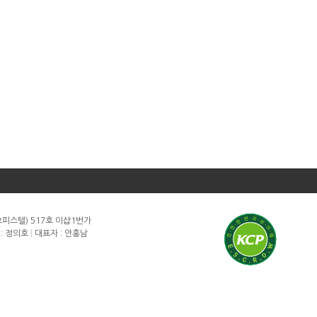
오피스텔) 517호 이샵1번가
: 정의호
|
대표자 : 안홍남