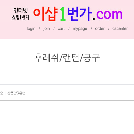
후레쉬/랜턴/공구
순
|
상품평많은순