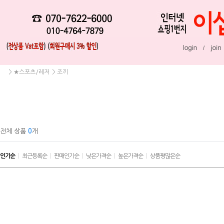
>
★스포츠/레저
>
조끼
전체 상품
0
개
인기순
|
최근등록순
|
판매인기순
|
낮은가격순
|
높은가격순
|
상품평많은순